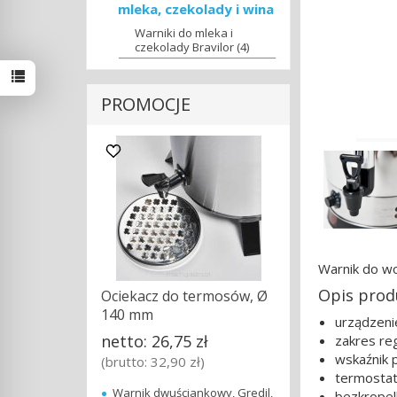
mleka, czekolady i wina
Warniki do mleka i
czekolady Bravilor (4)
PROMOCJE
Warnik do wo
Opis prod
Ociekacz do termosów, Ø
140 mm
urządzeni
netto:
26,75 zł
zakres re
wskaźnik 
(brutto:
32,90 zł
)
termosta
Warnik dwuściankowy, Gredil,
bezkropel