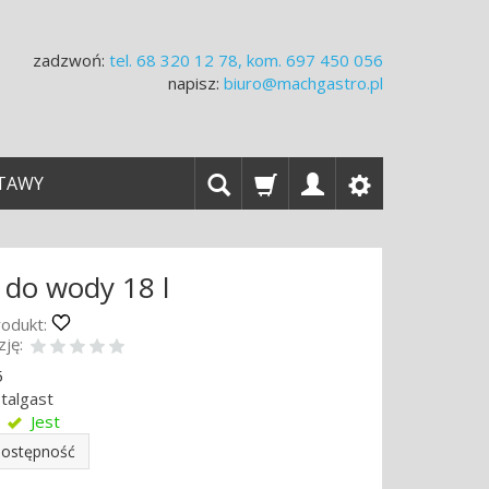
zadzwoń:
tel.
68 320 12 78, kom. 697 450 056
napisz:
biuro@machgastro.pl
TAWY
 do wody 18 l
odukt:
ję:
5
talgast
Jest
dostępność