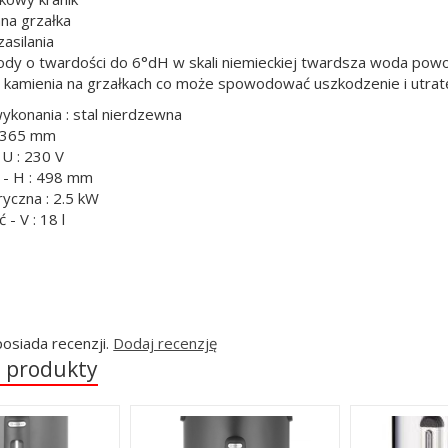
na grzałka
zasilania
dy o twardości do 6°dH w skali niemieckiej twardsza woda pow
 kamienia na grzałkach co może spowodować uszkodzenie i utrat
wykonania : stal nierdzewna
: 365 mm
 U : 230 V
 - H : 498 mm
ryczna : 2.5 kW
- V : 18 l
posiada recenzji.
Dodaj recenzję
 produkty