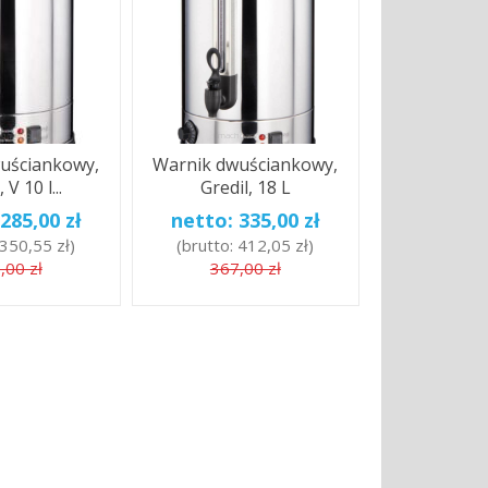
uściankowy,
Warnik dwuściankowy,
 V 10 l...
Gredil, 18 L
285,00 zł
netto:
335,00 zł
350,55 zł
)
(brutto:
412,05 zł
)
,00 zł
367,00 zł