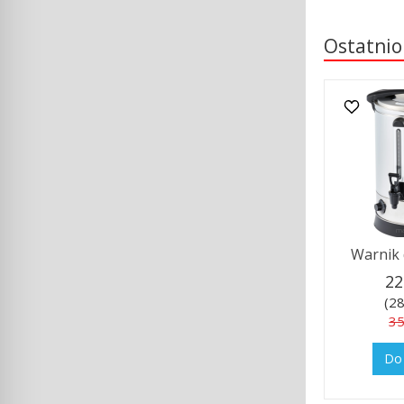
Ostatnio
Warnik 
22
(28
35
Do