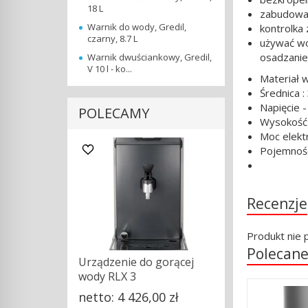
18 L
zabudowa
Warnik do wody, Gredil,
kontrolka 
czarny, 8.7 L
używać wo
osadzanie
Warnik dwuściankowy, Gredil,
V 10 l - ko...
Materiał 
Średnica 
Napięcie -
POLECAMY
Wysokość
Moc elekt
Pojemność 
Recenzje
Produkt nie 
Polecane
Urządzenie do gorącej
wody RLX 3
netto:
4 426,00 zł