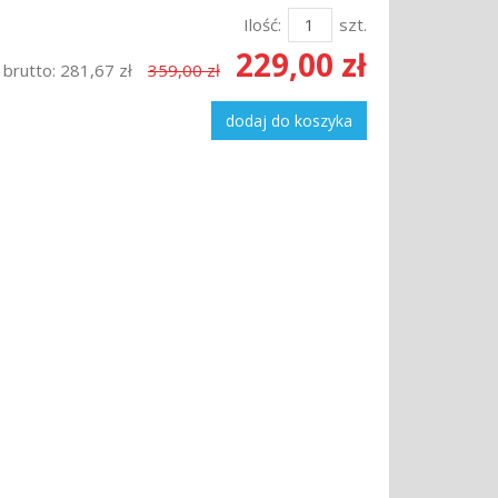
Ilość:
szt.
229,00 zł
 brutto:
281,67 zł
359,00 zł
dodaj do koszyka