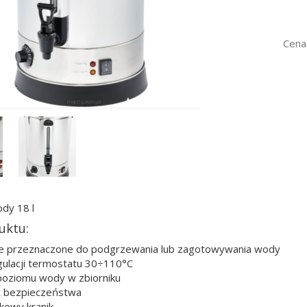
Cena
dy 18 l
uktu:
e przeznaczone do podgrzewania lub zagotowywania wody
gulacji termostatu 30÷110°C
poziomu wody w zbiorniku
t bezpieczeństwa
kowy kranik