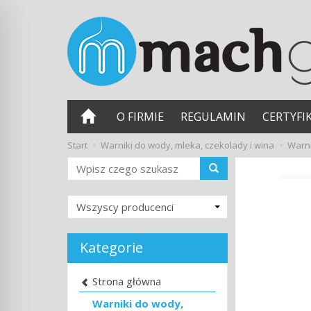
O FIRMIE
REGULAMIN
CERTYFI
Start
Warniki do wody, mleka, czekolady i wina
Warni
Wyszukaj
Kategorie
Strona główna
Warniki do wody,