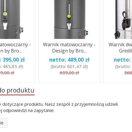
atowoczarny -
Warnik matowoczarny -
Warnik dw
n by Bro...
Design by Bro...
Gredil,
:
395,00 zł
netto:
489,00 zł
netto:
o:
485,85 zł
)
(brutto:
601,47 zł
)
(brutto:
9,00 zł
659,00 zł
368
do produktu
e dotyczące produktu. Nasz zespół z przyjemnością udzieli
j odpowiedzi na zapytanie.
ie