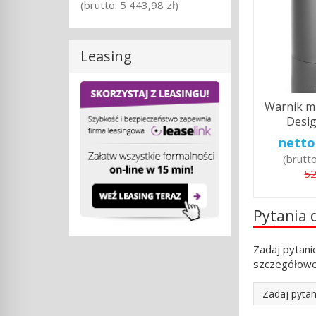
(brutto:
5 443,98 zł
)
Leasing
Warnik m
Desig
netto
(brutt
52
Pytania 
Zadaj pytani
szczegółowe
Zadaj pytan