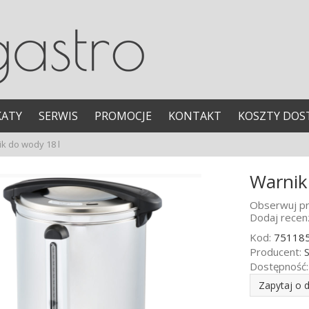
KATY
SERWIS
PROMOCJE
KONTAKT
KOSZTY DOS
k do wody 18 l
Warnik
Obserwuj pr
Dodaj recenz
Kod:
75118
Producent:
S
Dostępność:
Zapytaj o 