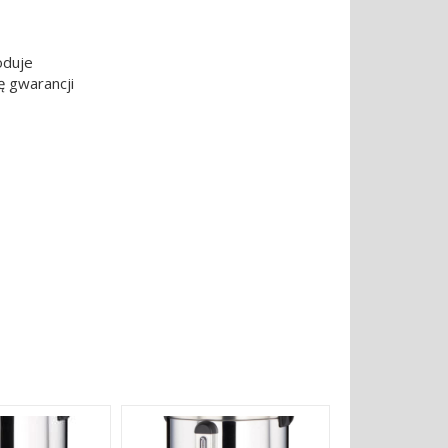
oduje
ę gwarancji