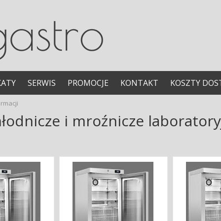
KATY
SERWIS
PROMOCJE
KONTAKT
KOSZTY DOS
armacji
hłodnicze i mroźnicze laboratoryj