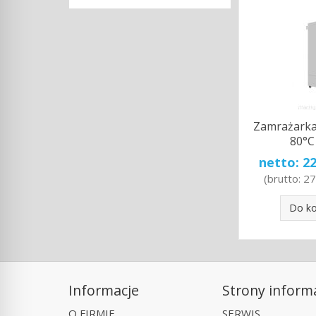
Zamrażarka
80°C
netto:
22
(brutto:
27
Do k
Informacje
Strony inform
O FIRMIE
SERWIS