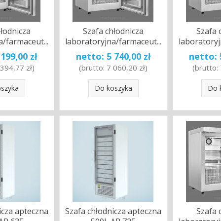
hłodnicza
Szafa chłodnicza
Szafa 
a/farmaceut...
laboratoryjna/farmaceut...
laboratoryj
 199,00 zł
netto:
5 740,00 zł
netto:
 394,77 zł
)
(brutto:
7 060,20 zł
)
(brutto:
oszyka
Do koszyka
Do 
icza apteczna
Szafa chłodnicza apteczna
Szafa 