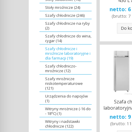
430 L
Stoły mroźnicze (24)
netto:
6
Szafy chłodnicze (246)
(brutto:
7
Szafy chłodnicze na ryby
(2)
Do k
Szafy chłodnicze do wina,
cygar (14)
Szafy chłodnicze i
mroźnicze laboratoryjne i
dla farmacji (19)
Szafy chłodniczo-
mroźnicze (12)
Szafy mroźnicze
niskotemperaturowe
(121)
Urządzenia do napojów
(1)
Szafa c
laboratoryjn
Witryny mrożnicze (-16 do
- 18°C) (1)
netto:
9
Witryny i nadstawki
(brutto:
11
chłodnicze (122)