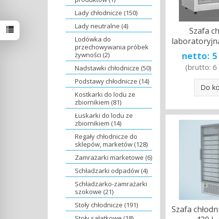
Lady chłodnicze (150)
Lady neutralne (4)
Szafa c
Lodówka do
laboratoryjn
przechowywania próbek
netto:
5
żywności (2)
(brutto:
6
Nadstawki chłodnicze (50)
Podstawy chłodnicze (14)
Do k
Kostkarki do lodu ze
zbiornikiem (81)
Łuskarki do lodu ze
zbiornikiem (14)
Regały chłodnicze do
sklepów, marketów (128)
Zamrażarki marketowe (6)
Schładzarki odpadów (4)
Schładzarko-zamrażarki
szokowe (21)
Stoły chłodnicze (191)
Szafa chłodn
Stoły sałatkowe (18)