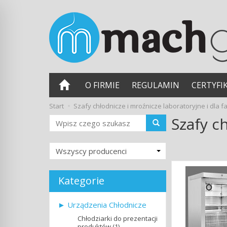
O FIRMIE
REGULAMIN
CERTYFI
Start
Szafy chłodnicze i mroźnicze laboratoryjne i dla f
Szafy c
Wyszukaj
Kategorie
► Urządzenia Chłodnicze
Chłodziarki do prezentacji
produktów (1)