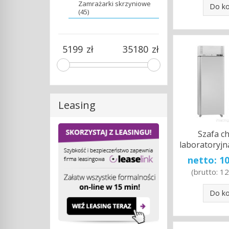
Zamrażarki skrzyniowe
Do k
(45)
zł
zł
Leasing
Szafa c
laboratoryjn
netto:
10
(brutto:
12
Do k