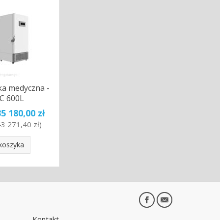
a medyczna -
C 600L
35 180,00 zł
43 271,40 zł
)
koszyka
Kontakt