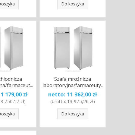
koszyka
Do koszyka
chłodnicza
Szafa mroźnicza
na/farmaceut...
laboratoryjna/farmaceuty...
11 179,00 zł
netto:
11 362,00 zł
13 750,17 zł
)
(brutto:
13 975,26 zł
)
koszyka
Do koszyka