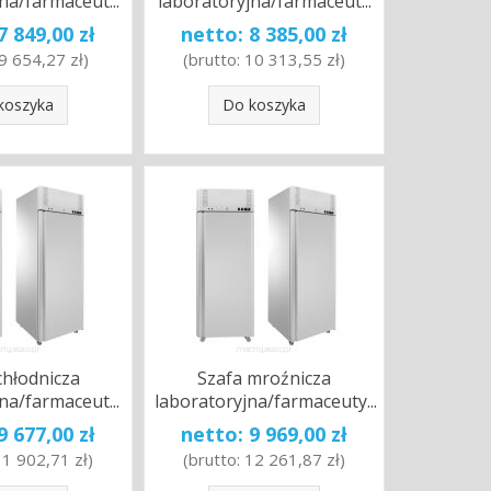
na/farmaceut...
laboratoryjna/farmaceut...
7 849,00 zł
netto:
8 385,00 zł
9 654,27 zł
)
(brutto:
10 313,55 zł
)
koszyka
Do koszyka
chłodnicza
Szafa mroźnicza
na/farmaceut...
laboratoryjna/farmaceuty...
9 677,00 zł
netto:
9 969,00 zł
11 902,71 zł
)
(brutto:
12 261,87 zł
)