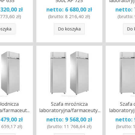
 AP 635
500L AP 725
laboratoryj
 320,00 zł
netto:
6 680,00 zł
netto:
 773,60 zł
)
(brutto:
8 216,40 zł
)
(brutto:
oszyka
Do koszyka
Do 
hłodnicza
Szafa mroźnicza
Szafa 
a/farmaceut...
laboratoryjna/farmaceuty...
laboratoryj
 479,00 zł
netto:
9 568,00 zł
netto:
 659,17 zł
)
(brutto:
11 768,64 zł
)
(brutto: