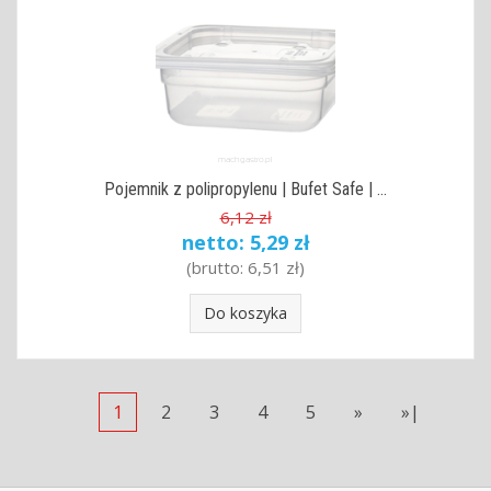
Pojemnik z polipropylenu | Bufet Safe | ...
6,12 zł
netto:
5,29 zł
(brutto:
6,51 zł
)
Do koszyka
1
2
3
4
5
»
»|