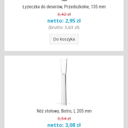
Łyżeczka do deserów, Przedszkolne, 135 mm
3,42 zł
netto:
2,95 zł
(brutto:
3,63 zł
)
Do koszyka
Nóż stołowy, Bistro, L 205 mm
3,54 zł
netto:
3,08 zł