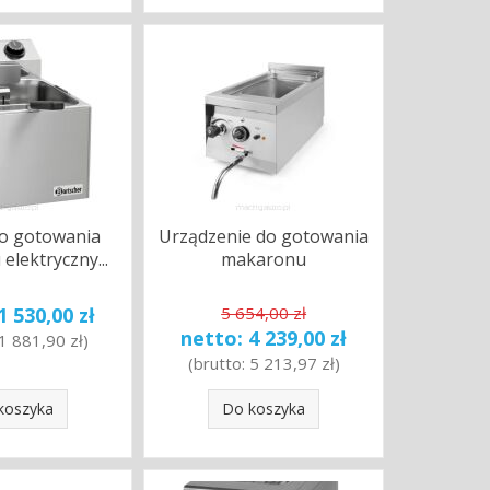
o gotowania
Urządzenie do gotowania
lektryczny...
makaronu
1 530,00 zł
5 654,00 zł
netto:
4 239,00 zł
1 881,90 zł
)
(brutto:
5 213,97 zł
)
koszyka
Do koszyka