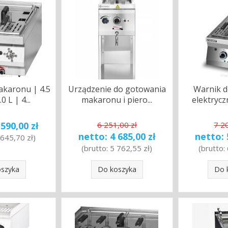
akaronu | 4.5
Urządzenie do gotowania
Warnik 
0 L | 4...
makaronu i piero...
elektryczn
 590,00 zł
6 251,00 zł
7 2
netto:
4 685,00 zł
netto:
 645,70 zł
)
(brutto:
5 762,55 zł
)
(brutto:
oszyka
Do koszyka
Do 