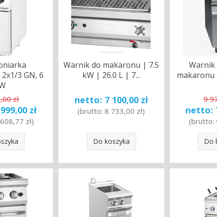
oniarka
Warnik do makaronu | 7.5
Warnik
, 2x1/3 GN, 6
kW | 26.0 L | 7...
makaronu 
kW
,00 zł
netto:
7 100,00 zł
9 9
 999,00 zł
netto:
(brutto:
8 733,00 zł
)
 608,77 zł
)
(brutto:
oszyka
Do koszyka
Do 