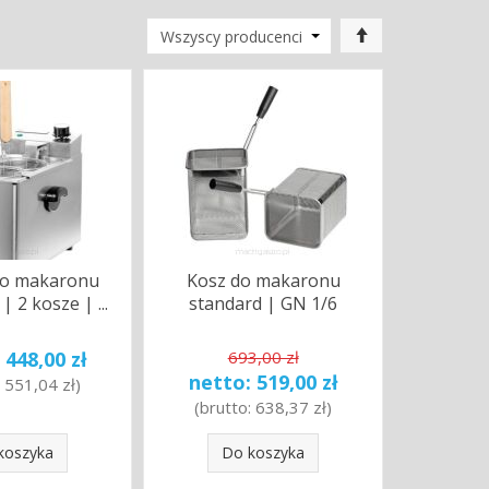
do makaronu
Kosz do makaronu
 2 kosze | ...
standard | GN 1/6
:
448,00 zł
693,00 zł
netto:
519,00 zł
:
551,04 zł
)
(brutto:
638,37 zł
)
koszyka
Do koszyka