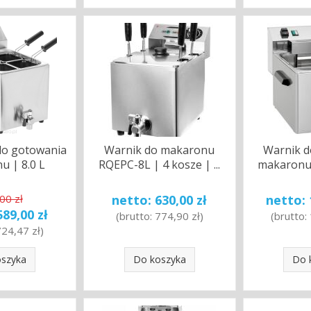
do gotowania
Warnik do makaronu
Warnik d
u | 8.0 L
RQEPC-8L | 4 kosze | ...
makaronu e
00 zł
netto:
630,00 zł
netto:
589,00 zł
(brutto:
774,90 zł
)
(brutto:
724,47 zł
)
oszyka
Do koszyka
Do 