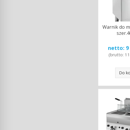
Warnik do 
szer.
netto:
9
(brutto:
11
Do k