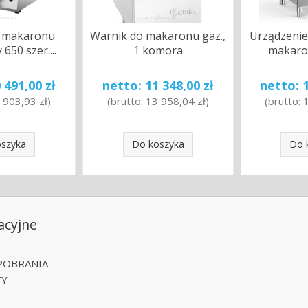
o makaronu
Warnik do makaronu gaz.,
Urządzenie
 650 szer....
1 komora
makaron
 491,00 zł
netto:
11 348,00 zł
netto:
 903,93 zł
)
(brutto:
13 958,04 zł
)
(brutto:
oszyka
Do koszyka
Do 
acyjne
POBRANIA
TY