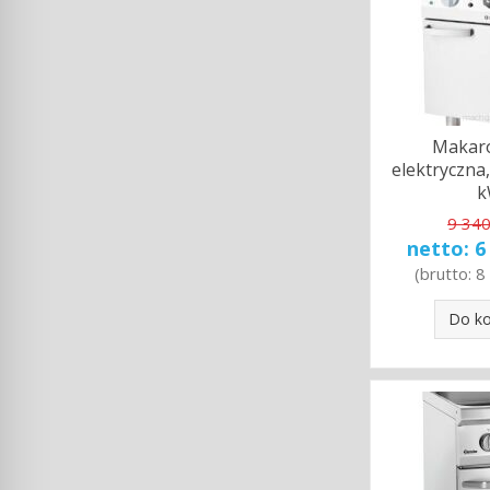
Makar
elektryczna
9 340
netto:
6
(brutto:
8
Do k