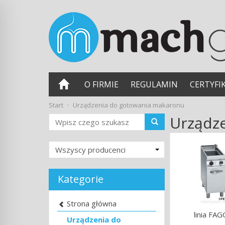
O FIRMIE
REGULAMIN
CERTYFI
Start
Urządzenia do gotowania makaronu
Urządz
Wyszukaj
Kategorie
Strona główna
linia FA
Urządzenia do