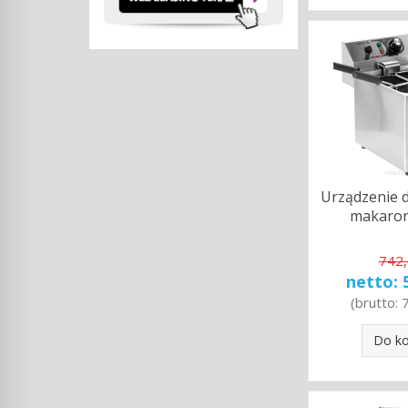
Urządzenie 
makaron
742,
netto:
(brutto:
Do k