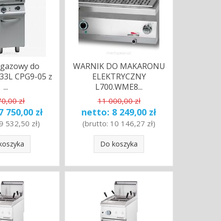
 gazowy do
WARNIK DO MAKARONU
33L CPG9-05 z
ELEKTRYCZNY
...
L700.WME8...
70,00 zł
11 000,00 zł
7 750,00 zł
netto:
8 249,00 zł
9 532,50 zł
)
(brutto:
10 146,27 zł
)
koszyka
Do koszyka