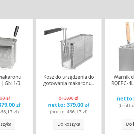
 makaronu
Kosz do urządzenia do
Warnik 
 | GN 1/3
gotowania makaronu...
RQEPC-4L |
00 zł
513,00 zł
netto
379,00 zł
netto:
379,00 zł
(brutto
466,17 zł
)
(brutto:
466,17 zł
)
oszyka
Do koszyka
Do 