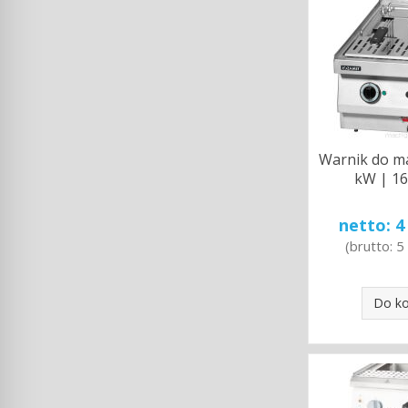
Warnik do m
kW | 16.
netto:
4
(brutto:
5
Do k