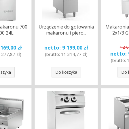
makaronu 700
Urządzenie do gotowania
Makaronia
400 24L
makaronu i piero...
2x1/3 GN
 169,00 zł
netto:
9 199,00 zł
12 6
netto:
 277,87 zł
)
(brutto:
11 314,77 zł
)
(brutto:
oszyka
Do koszyka
Do 