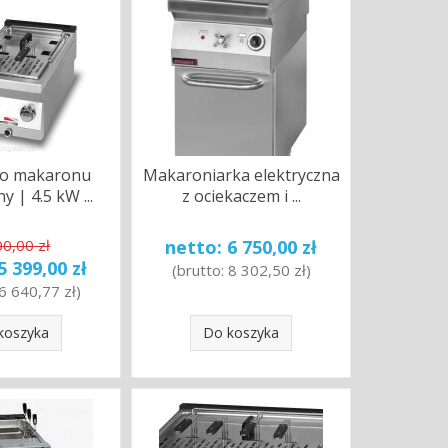
do makaronu
Makaroniarka elektryczna
y | 4.5 kW ...
z ociekaczem i ...
00,00 zł
netto:
6 750,00 zł
5 399,00 zł
(brutto:
8 302,50 zł
)
6 640,77 zł
)
koszyka
Do koszyka