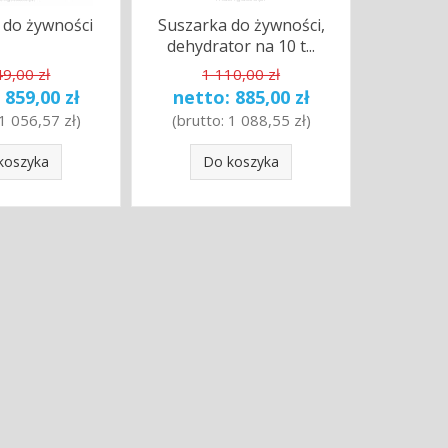
 do żywności
Suszarka do żywności,
dehydrator na 10 t...
49,00 zł
1 110,00 zł
:
859,00 zł
netto:
885,00 zł
1 056,57 zł
)
(brutto:
1 088,55 zł
)
koszyka
Do koszyka