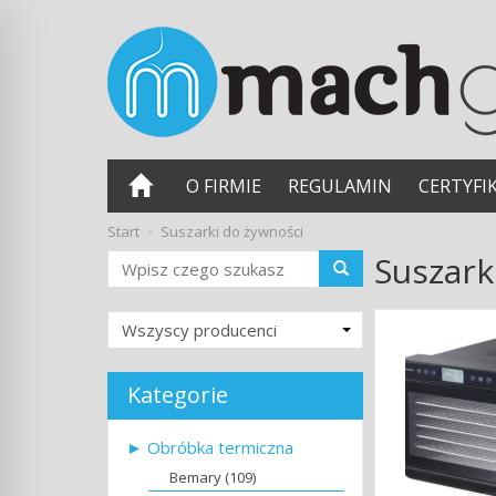
O FIRMIE
REGULAMIN
CERTYFI
Start
Suszarki do żywności
Suszark
Wyszukaj
Kategorie
► Obróbka termiczna
Bemary (109)