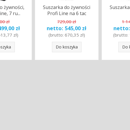
o żywności,
Suszarka do żywności
Suszarka
ne, 7 ru...
Profi Line na 6 tac
00 zł
729,00 zł
1 1
499,00 zł
netto:
545,00 zł
netto
613,77 zł
)
(brutto:
670,35 zł
)
(brutto:
oszyka
Do koszyka
Do 