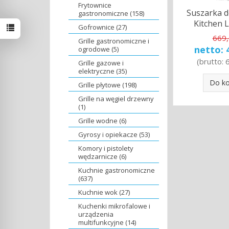
Frytownice
Suszarka d
gastronomiczne (158)
Kitchen Li
Gofrownice (27)
669,
Grille gastronomiczne i
netto:
ogrodowe (5)
(brutto:
Grille gazowe i
elektryczne (35)
Do k
Grille płytowe (198)
Grille na węgiel drzewny
(1)
Grille wodne (6)
Gyrosy i opiekacze (53)
Komory i pistolety
wędzarnicze (6)
Kuchnie gastronomiczne
(637)
Kuchnie wok (27)
Kuchenki mikrofalowe i
urządzenia
multifunkcyjne (14)