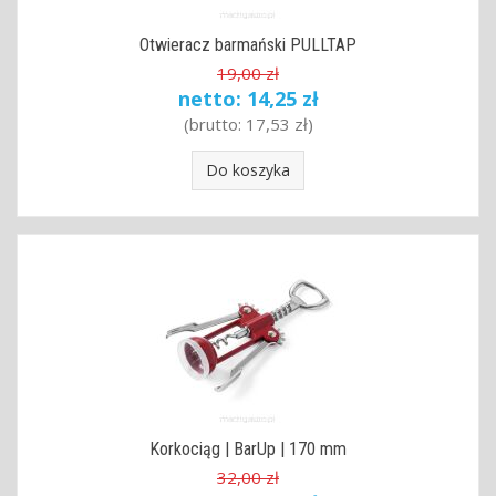
Otwieracz barmański PULLTAP
19,00 zł
netto:
14,25 zł
(brutto:
17,53 zł
)
Do koszyka
Korkociąg | BarUp | 170 mm
32,00 zł