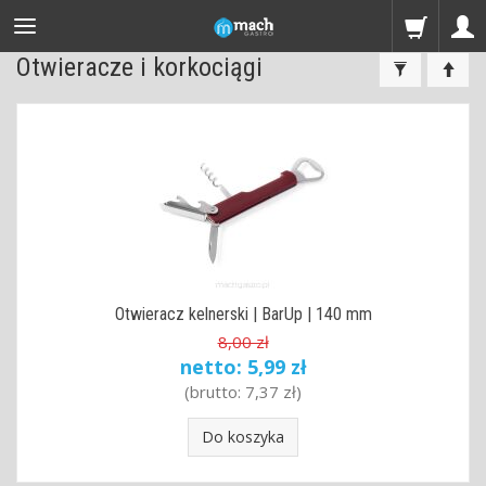
Otwieracze i korkociągi
Otwieracz kelnerski | BarUp | 140 mm
8,00 zł
netto:
5,99 zł
(brutto:
7,37 zł
)
Do koszyka