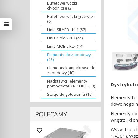
Bufetowe wózki
chłodnicze (2)
Bufetowe wózki grzewcze
(6)
Linia SILVER - KL1 (57)
Linia Gold - KL2 (44)
Linia MOBIL KL4 (14)
Elementy do zabudowy
(13)
Elementy kompaktowe do
zabudowy (10)
Nadstawki i elementy
Dystrybuto
pomocnicze KNP i KL6 (53)
Stacje do gotowania (10)
Elementy te
dowolnego ma
POLECAMY
Elementy do
wnętrz i kli
Wszystkie e
1.4301). Wsz