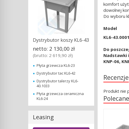
komfort użyt
dowolnej kon
Do wyboru kl
Model
KL6-4
Dystrybutor koszy KL6-43
netto:
2 130,00 zł
Do poszcze
(brutto:
2 619,90 zł
)
Nadstawki i
KNP-06, KN
Płyta grzewcza KL6-23
Dystrybutor tac KL6-42
Recenzje
Dystrybutor talerzy KL6-
40.1033
Produkt nie 
Płyta grzewcza ceramiczna
Polecane
KL6-24
Leasing