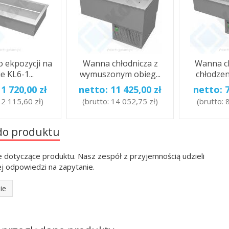
 ekpozycji na
Wanna chłodnicza z
Wanna ch
e KL6-1...
wymuszonym obieg...
chłodzen
:
1 720,00 zł
netto:
11 425,00 zł
netto:
:
2 115,60 zł
)
(brutto:
14 052,75 zł
)
(brutto:
8
do produktu
e dotyczące produktu. Nasz zespół z przyjemnością udzieli
j odpowiedzi na zapytanie.
ie