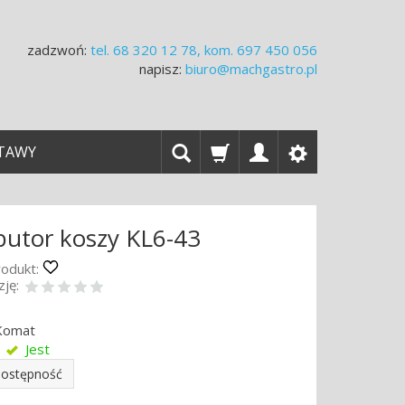
zadzwoń:
tel.
68 320 12 78, kom. 697 450 056
napisz:
biuro@machgastro.pl
TAWY
butor koszy KL6-43
odukt:
ję:
Komat
Jest
dostępność