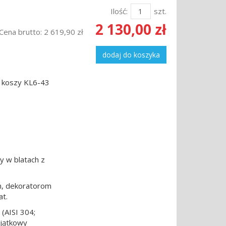
Ilość:
szt.
2 130,00 zł
Cena brutto:
2 619,90 zł
dodaj do koszyka
 koszy KL6-43
 w blatach z
m, dekoratorom
at.
(AISI 304;
yjątkowy