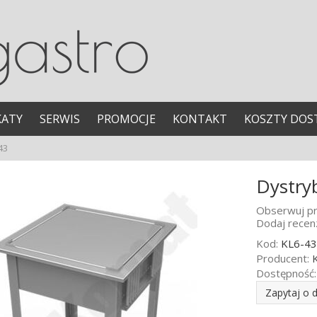
KATY
SERWIS
PROMOCJE
KONTAKT
KOSZTY DOS
43
Dystry
Obserwuj pr
Dodaj recenz
Kod:
KL6-43
Producent:
Dostępność:
Zapytaj o 