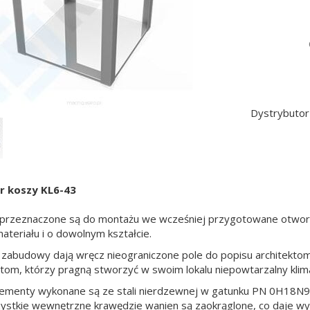
Dystrybutor
r koszy KL6-43
 przeznaczone są do montażu we wcześniej przygotowane otwory
teriału i o dowolnym kształcie.
 zabudowy dają wręcz nieograniczone pole do popisu architekto
entom, którzy pragną stworzyć w swoim lokalu niepowtarzalny klim
lementy wykonane są ze stali nierdzewnej w gatunku PN 0H18N9 
ystkie wewnętrzne krawędzie wanien są zaokrąglone, co daje w