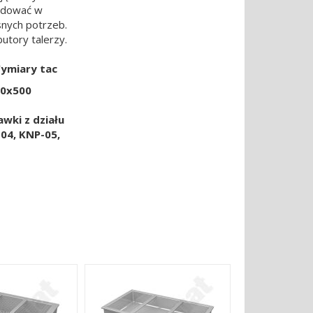
budować w
snych potrzeb.
utory talerzy.
ry tac
x500
wki z działu
04, KNP-05,