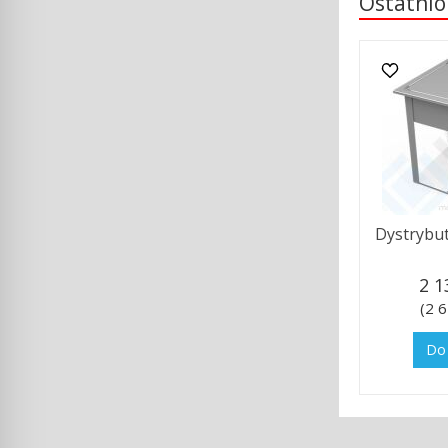
Ostatnio
Dystrybut
2 1
(2 6
Do